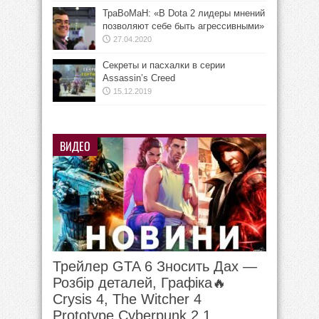
ТраВоМаН: «В Dota 2 лидеры мнений
позволяют себе быть агрессивными»
27.04.2020
Секреты и пасхалки в серии
Assassin’s Creed
15.12.2019
ВИДЕО
Трейлер GTA 6 Зносить Дах —
Розбір деталей, Графіка🔥
Crysis 4, The Witcher 4
Prototype Cyberpunk 2.1