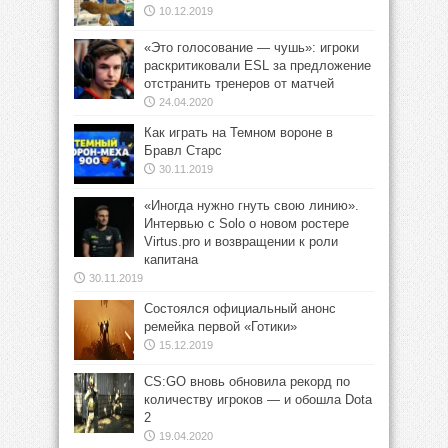
10.12.2019
«Это голосование — чушь»: игроки
раскритиковали ESL за предложение
отстранить тренеров от матчей
24.04.2020
Как играть на Темном вороне в
Бравл Старс
30.11.2019
«Иногда нужно гнуть свою линию».
Интервью с Solo о новом ростере
Virtus.pro и возвращении к роли
капитана
30.11.2019
Состоялся официальный анонс
ремейка первой «Готики»
15.12.2019
CS:GO вновь обновила рекорд по
количеству игроков — и обошла Dota
2
19.04.2020