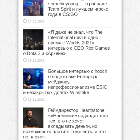
somedieyoung — о распаде
Team Spirit и лучшем игроке
года в CS:GO
26.11.2021
«Я даже не знал, что The
International шел в одно
время с Worlds 2021» —
интервью с CEO Riot Games
о Dota 2 и «Аркейн»
23.11.2021
Большое интервью с hooch
о подготовке Entropiq к
мейджору,
непрофессионализме ESIC
и незакрытых долгах Winstrike
17.11.2021
Геймдиректор Hearthstone:
«»Наемники» подходят для
тех, кто не хочет
вкладывать деньги, но
возможность платить тоже есть, и это
не плохо»