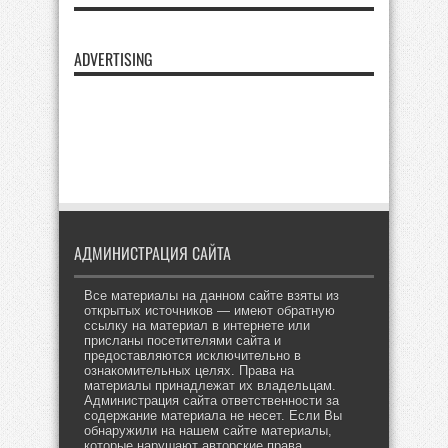
ADVERTISING
АДМИНИСТРАЦИЯ САЙТА
Все материалы на данном сайте взяты из
открытых источников — имеют обратную
ссылку на материал в интернете или
присланы посетителями сайта и
предоставляются исключительно в
ознакомительных целях. Права на
материалы принадлежат их владельцам.
Администрация сайта ответственности за
содержание материала не несет. Если Вы
обнаружили на нашем сайте материалы,
которые нарушают авторские права,