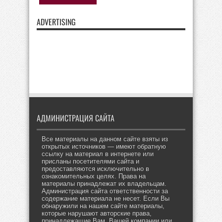
ADVERTISING
АДМИНИСТРАЦИЯ САЙТА
Все материалы на данном сайте взяты из
открытых источников — имеют обратную
ссылку на материал в интернете или
присланы посетителями сайта и
предоставляются исключительно в
ознакомительных целях. Права на
материалы принадлежат их владельцам.
Администрация сайта ответственности за
содержание материала не несет. Если Вы
обнаружили на нашем сайте материалы,
которые нарушают авторские права,
принадлежащие Вам, Вашей компании или