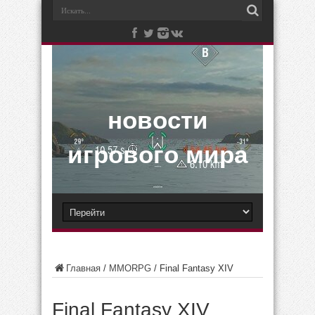
новости
игрового мира
Главная
/
MMORPG
/
Final Fantasy XIV
Final Fantasy XIV