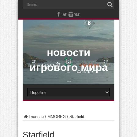
новости
игрового мира
Главная
/
MMORPG
/
Starfield
Starfield