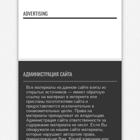
ADVERTISING
АДМИНИСТРАЦИЯ САЙТА
Все материалы на данном сайте взяты из
открытых источников — имеют обратную
ссылку на материал в интернете или
присланы посетителями сайта и
предоставляются исключительно в
ознакомительных целях. Права на
материалы принадлежат их владельцам.
Администрация сайта ответственности за
содержание материала не несет. Если Вы
обнаружили на нашем сайте материалы,
которые нарушают авторские права,
принадлежащие Вам, Вашей компании или