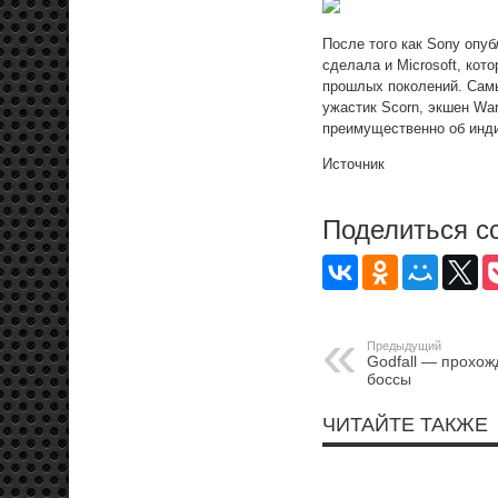
После того как Sony опу
сделала и Microsoft, кот
прошлых поколений. Самы
ужастик Scorn, экшен War
преимущественно об инди
Источник
Поделиться с
Предыдущий
Godfall — прохож
боссы
ЧИТАЙТЕ ТАКЖЕ