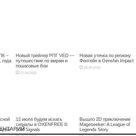
ПК –
Новый трейлер РПГ VED —
Новая утечка по региону
1 года
путешествие по мирам и
Фонтейн в Genshin Impact
пошаговые бои
26.06.2023
27.09.2023
исной
12 июля будем искать
Вышло 2D приключение
сигналы в OXENFREE II:
Mageseeker: A League of
ЕНТАРИЙ
tyear
Lost Signals
Legends Story