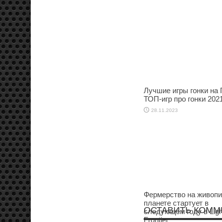
Лучшие игры гонки на 
ТОП-игр про гонки 202
28.11.2023
Фермерство на живоп
планете стартует в
ОСТАВИТЬ КОММ
следующем году в Ligh
Frontier