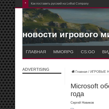
*
Как поставить русский на Lethal Company
новости игрового м
ГЛАВНАЯ
MMORPG
CS:GO
ВИ
ADVERTISING
Главная
/
ИГРОВЫЕ 
Microsoft о
года
Сергей Новиков